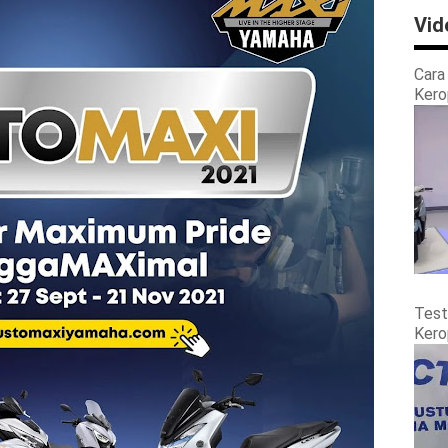
Vid
Cara
Kero
Test
Kero