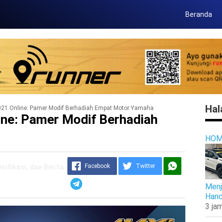
Beranda
Hal
1 Online: Pamer Modif Berhadiah Empat Motor Yamaha
e: Pamer Modif Berhadiah
HOM
Facebook
Twitter
ifikasi, dan Berita
Menj
Hand
3 jam