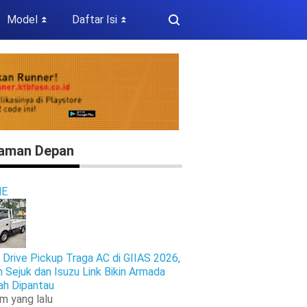
Model
Daftar Isi
⏬
⏬
aman Depan
E
 Drive Pickup Traga AC di GIIAS 2026,
n Sejuk dan Isuzu Link Bikin Armada
h Dipantau
am yang lalu