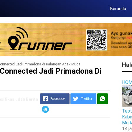
Beranda
Hal
onnected Jadi Primadona di Kalangan Anak Muda
 Connected Jadi Primadona Di
HOM
Facebook
Twitter
ifikasi, dan Berita
Test
Kabi
Muda
14 j