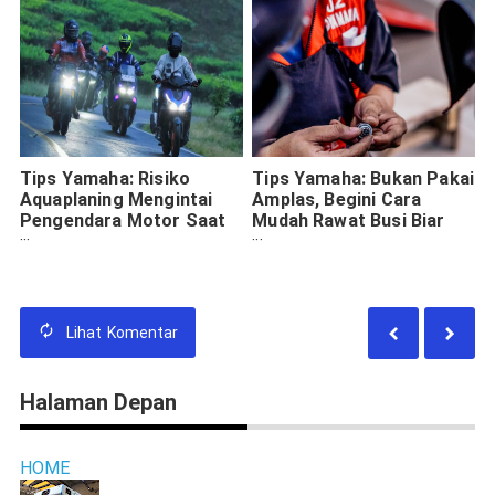
Tips Yamaha: Risiko
Tips Yamaha: Bukan Pakai
Aquaplaning Mengintai
Amplas, Begini Cara
Pengendara Motor Saat
Mudah Rawat Busi Biar
Musim Hujan
Tahan Lama
Lihat
Komentar
Halaman Depan
HOME